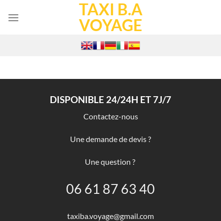
TAXI B.A
Skip
to
VOYAGE
content
DISPONIBLE 24/24H ET 7J/7
Contactez-nous
Une demande de devis ?
Une question ?
06 61 87 63 40
taxiba.voyage@gmail.com