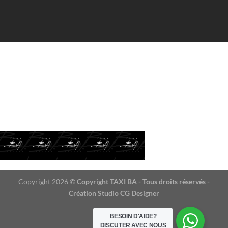
Contact taxi
narbonne
lézignan /
Contact
taxi narbonne lézignan
/ Contact taxi narbonne lézignan / Contact taxi narbonne
lézignan
Contact taxi narbonne lézignan
Copyright 2026 ©
Copyright TAXI BA - Tous droits réservés -
Création Studio CG Designer
BESOIN D'AIDE?
DISCUTER AVEC NOUS